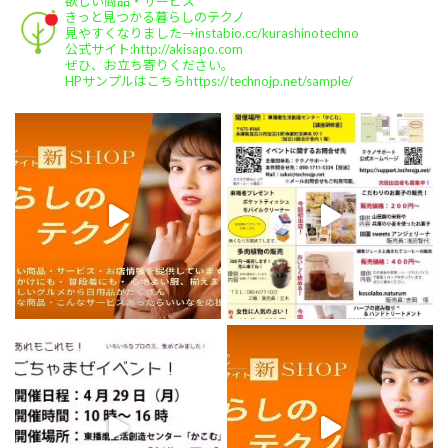
欲しい商品・サービス
(加古川市加古川町)
きっと見つかる暮らしのテクノ
・税の申告からご相談まで。
見やすくなりました→instabio.cc/kurashinotechno
#elalivoピラティスサロン
公式サイト:http://akisapo.com
ぜひ、お立ち寄りください。
(加古川市別府町)
HPサンプルはこちらhttps://technojp.net/sample/
・ピラティスや食や運動の専門家
#心花
(このか)
(神戸市)
・フラワーアレジメント教室を保育園等で主催
#ホームスクールこどりーむ
(加古川市尾上町)
・ホームスクールの運営
#テクノ総合コンサルティング
(加古川市平岡町)
・主にコンサルティング事業を展開
#株式会社アルパカ
(神戸市中央区)
・ITコンサルタントの駆けつけサポート
#有限会社サンキューフーズ
(加古川市平岡町)
・食品加工、農業機械の製作
#一般社団法人あすなろ共生会