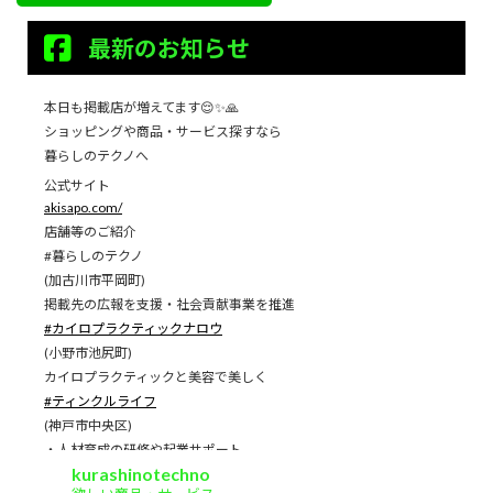
最新のお知らせ
本日も掲載店が増えてます😌✨🙏
ショッピングや商品・サービス探すなら
暮らしのテクノへ
公式サイト
akisapo.com/
店舗等のご紹介
#暮らしのテクノ
(加古川市平岡町)
掲載先の広報を支援・社会貢献事業を推進
#カイロプラクティックナロウ
(小野市池尻町)
カイロプラクティックと美容で美しく
#ティンクルライフ
(神戸市中央区)
・人材育成の研修や起業サポート
kurashinotechno
#中島省悟税理士事務所