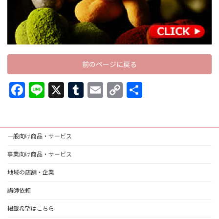
前のページに戻る
F
Li
X
T
E
C
共
ac
n
u
m
o
有
e
e
m
ai
p
b
bl
l
y
一般向け商品・サービス
o
r
Li
事業向け商品・サービス
o
n
地域の店舗・企業
k
k
講師依頼
掲載希望はこちら