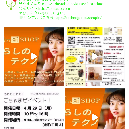
・税の申告からご相談まで。
見やすくなりました→instabio.cc/kurashinotechno
#elalivoピラティスサロン
公式サイト:http://akisapo.com
ぜひ、お立ち寄りください。
(加古川市別府町)
HPサンプルはこちらhttps://technojp.net/sample/
・ピラティスや食や運動の専門家
#心花
(このか)
(神戸市)
・フラワーアレジメント教室を保育園等で主催
#ホームスクールこどりーむ
(加古川市尾上町)
・ホームスクールの運営
#テクノ総合コンサルティング
(加古川市平岡町)
・主にコンサルティング事業を展開
#株式会社アルパカ
(神戸市中央区)
・ITコンサルタントの駆けつけサポート
#有限会社サンキューフーズ
(加古川市平岡町)
・食品加工、農業機械の製作
#一般社団法人あすなろ共生会
(明石市西新町町)