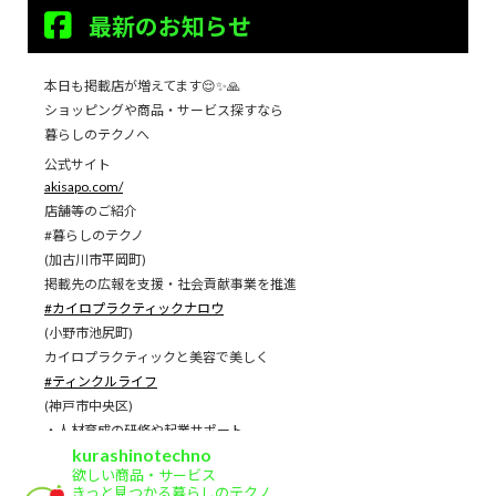
最新のお知らせ
本日も掲載店が増えてます😌✨🙏
ショッピングや商品・サービス探すなら
暮らしのテクノへ
公式サイト
akisapo.com/
店舗等のご紹介
#暮らしのテクノ
(加古川市平岡町)
掲載先の広報を支援・社会貢献事業を推進
#カイロプラクティックナロウ
(小野市池尻町)
カイロプラクティックと美容で美しく
#ティンクルライフ
(神戸市中央区)
・人材育成の研修や起業サポート
kurashinotechno
#中島省悟税理士事務所
欲しい商品・サービス
(加古川市加古川町)
きっと見つかる暮らしのテクノ