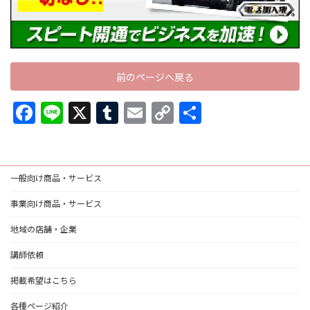
前のページへ戻る
F
Li
X
T
E
C
共
ac
n
u
m
o
有
e
e
m
ai
p
b
bl
l
y
一般向け商品・サービス
o
r
Li
事業向け商品・サービス
o
n
地域の店舗・企業
k
k
講師依頼
掲載希望はこちら
各種ページ紹介