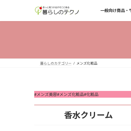
コ
ナ
ン
ビ
一般向け商品・
テ
ゲ
ン
ー
ツ
シ
へ
ョ
ス
ン
キ
に
ッ
移
暮らしのカテゴリー
メンズ化粧品
プ
動
#メンズ美容#メンズ化粧品#化粧品
香水クリーム