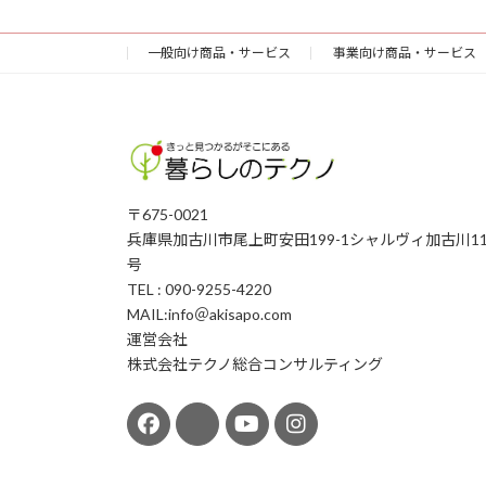
b
bl
l
y
o
r
Li
一般向け商品・サービス
事業向け商品・サービス
o
n
k
k
〒675-0021
兵庫県加古川市尾上町安田199-1シャルヴィ加古川11
号
TEL : 090-9255-4220
MAIL:info＠akisapo.com
運営会社
株式会社テクノ総合コンサルティング