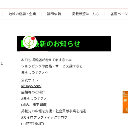
地域の店舗・企業
講師依頼
掲載希望はこちら
各種ページ
最新のお知らせ
本日も掲載店が増えてます😌✨🙏
1
ショッピングや商品・サービス探すなら
暮らしのテクノへ
公式サイト
akisapo.com/
店舗等のご紹介
#暮らしのテクノ
(加古川市平岡町)
掲載先の広報を支援・社会貢献事業を推進
#カイロプラクティックナロウ
(小野市池尻町)