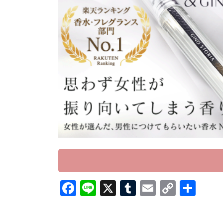
F
Li
X
T
E
C
共
ac
n
u
m
o
有
e
e
m
ai
p